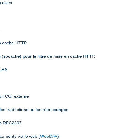
 client
6
en cache HTTP.
(socache) pour le filtre de mise en cache HTTP.
CERN
mon CGI externe
 les traductions ou les réencodages
ées RFC2397
ocuments via le web (
WebDAV
)