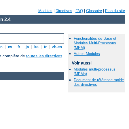
Modules
|
Directives
|
FAQ
|
Glossaire
|
Plan du site
n 2.4
Fonctionalités de Base et
Modules Multi-Processus
en
|
es
|
fr
|
ja
|
ko
|
tr
|
zh-cn
(MPM)
Autres Modules
que complète de
toutes les directives
Voir aussi
Modules multi-processus
(MPMs)
Document de référence rapide
des directives