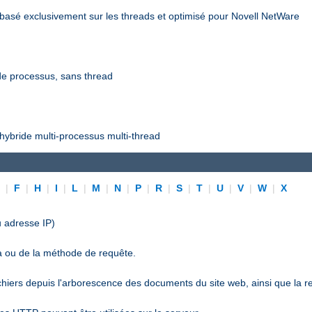
asé exclusivement sur les threads et optimisé pour Novell NetWare
e processus, sans thread
ybride multi-processus multi-thread
E
|
F
|
H
|
I
|
L
|
M
|
N
|
P
|
R
|
S
|
T
|
U
|
V
|
W
|
X
 adresse IP)
a ou de la méthode de requête.
ichiers depuis l'arborescence des documents du site web, ainsi que la r