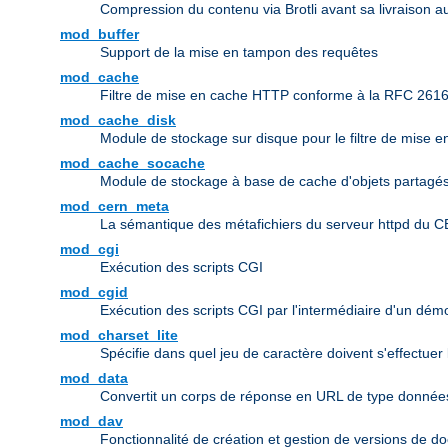
Compression du contenu via Brotli avant sa livraison au
mod_buffer
Support de la mise en tampon des requêtes
mod_cache
Filtre de mise en cache HTTP conforme à la RFC 261
mod_cache_disk
Module de stockage sur disque pour le filtre de mise 
mod_cache_socache
Module de stockage à base de cache d'objets partagés 
mod_cern_meta
La sémantique des métafichiers du serveur httpd du 
mod_cgi
Exécution des scripts CGI
mod_cgid
Exécution des scripts CGI par l'intermédiaire d'un dé
mod_charset_lite
Spécifie dans quel jeu de caractère doivent s'effectuer
mod_data
Convertit un corps de réponse en URL de type donn
mod_dav
Fonctionnalité de création et gestion de versions de d