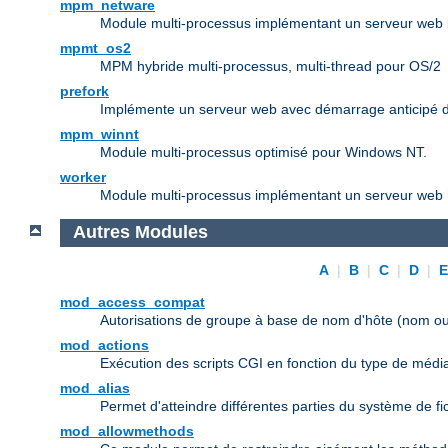
mpm_netware
Module multi-processus implémentant un serveur web b
mpmt_os2
MPM hybride multi-processus, multi-thread pour OS/2
prefork
Implémente un serveur web avec démarrage anticipé d
mpm_winnt
Module multi-processus optimisé pour Windows NT.
worker
Module multi-processus implémentant un serveur web h
Autres Modules
A
|
B
|
C
|
D
|
mod_access_compat
Autorisations de groupe à base de nom d'hôte (nom ou
mod_actions
Exécution des scripts CGI en fonction du type de médi
mod_alias
Permet d'atteindre différentes parties du système de f
mod_allowmethods