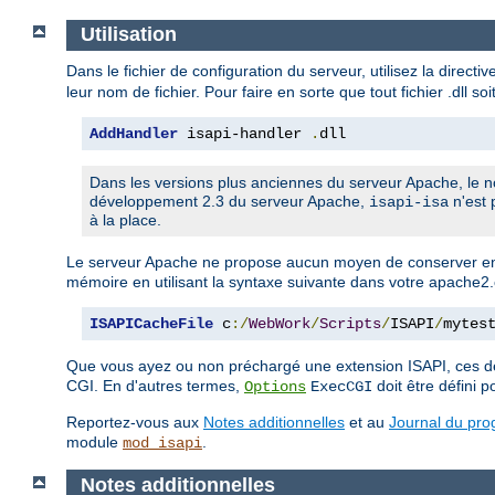
Utilisation
Dans le fichier de configuration du serveur, utilisez la directi
leur nom de fichier. Pour faire en sorte que tout fichier .dll so
AddHandler
 isapi-handler 
.
dll
Dans les versions plus anciennes du serveur Apache, le n
développement 2.3 du serveur Apache,
n'est 
isapi-isa
à la place.
Le serveur Apache ne propose aucun moyen de conserver en
mémoire en utilisant la syntaxe suivante dans votre apache2.
ISAPICacheFile
 c
:/
WebWork
/
Scripts
/
ISAPI
/
mytes
Que vous ayez ou non préchargé une extension ISAPI, ces de
CGI. En d'autres termes,
doit être défini po
Options
ExecCGI
Reportez-vous aux
Notes additionnelles
et au
Journal du pr
module
.
mod_isapi
Notes additionnelles