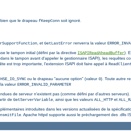
 bien que le drapeau
soit ignoré.
fKeepConn
, et
renverra la valeur
rSupportFunction
GetLastError
ERROR_INVA
e le tampon initial (défini par la directive
). 
ISAPIReadAheadBuffer
dans le tampon avant d'appeler le gestionnaire ISAPI), les requêtes co
quête est trop importante, l'extension ISAPI doit faire appel à
ReadClien
u
ou le drapeau "aucune option" (valeur
). Toute autre 
HSE_IO_SYNC
0
la valeur
ERROR_INVALID_PARAMETER
endues de serveur n'existent pas (comme défini par d'autres serveurs). 
rtir de
, ainsi que les valeurs
et
GetServerVariable
ALL_HTTP
ALL_R
lémentaires introduites dans les versions actualisées de la spécificati
. Apache httpd supporte aussi le préchargement des .dlls I
nsmitFile