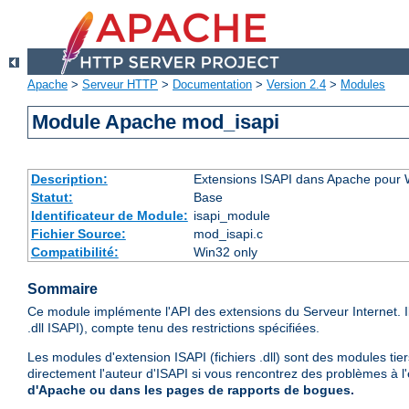
Apache
>
Serveur HTTP
>
Documentation
>
Version 2.4
>
Modules
Module Apache mod_isapi
Description:
Extensions ISAPI dans Apache pour
Statut:
Base
Identificateur de Module:
isapi_module
Fichier Source:
mod_isapi.c
Compatibilité:
Win32 only
Sommaire
Ce module implémente l'API des extensions du Serveur Internet. 
.dll ISAPI), compte tenu des restrictions spécifiées.
Les modules d'extension ISAPI (fichiers .dll) sont des modules tie
directement l'auteur d'ISAPI si vous rencontrez des problèmes à l
d'Apache ou dans les pages de rapports de bogues.