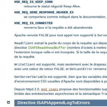
HSE_REQ_IS_KEEP_CONN
retourne le statut négocié Keep-Alive.
HSE_REQ_SEND_RESPONSE_HEADER_EX
se comportera comme indiqué dans le documentation,
HSE_REQ_IS_CONNECTED
renverra faux si la requête a été abandonnée.
Apache renvoie
pour tout appel non supporté à
FALSE
Serve
extrait la partie du corps de la requête qui dépass
ReadClient
directive
(nombre d'octets à mettre 
ISAPIReadAheadBuffer
l'extension lorsque celle-ci est invoquée. Si la taille de la re
de la requête.
est supporté, mais seulement avec le drapea
WriteClient
avec une valeur de retour
, et
renverra 
FALSE
GetLastError
est supporté, bien que les variables ét
GetServerVariable
d'environnement CGI usuelles d'Apache sont disponibles à pa
Depuis httpd 2.0,
propose des fonctionnalités supp
mod_isapi
limitée des entrées/sorties asynchrones et la sémantique
Tra
Directive
ISAPIAppendLogToErrors