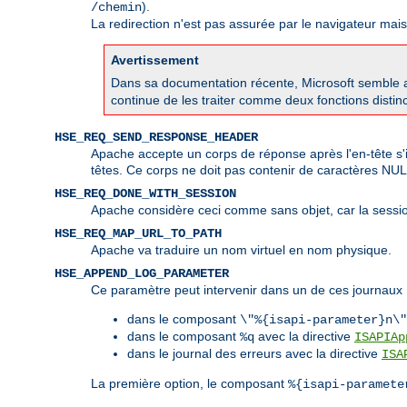
).
/chemin
La redirection n'est pas assurée par le navigateur mai
Avertissement
Dans sa documentation récente, Microsoft semble av
continue de les traiter comme deux fonctions disti
HSE_REQ_SEND_RESPONSE_HEADER
Apache accepte un corps de réponse après l'en-tête s'i
têtes. Ce corps ne doit pas contenir de caractères NU
HSE_REQ_DONE_WITH_SESSION
Apache considère ceci comme sans objet, car la sessio
HSE_REQ_MAP_URL_TO_PATH
Apache va traduire un nom virtuel en nom physique.
HSE_APPEND_LOG_PARAMETER
Ce paramètre peut intervenir dans un de ces journaux 
dans le composant
\"%{isapi-parameter}n\"
dans le composant
avec la directive
%q
ISAPIAp
dans le journal des erreurs avec la directive
ISA
La première option, le composant
%{isapi-paramete