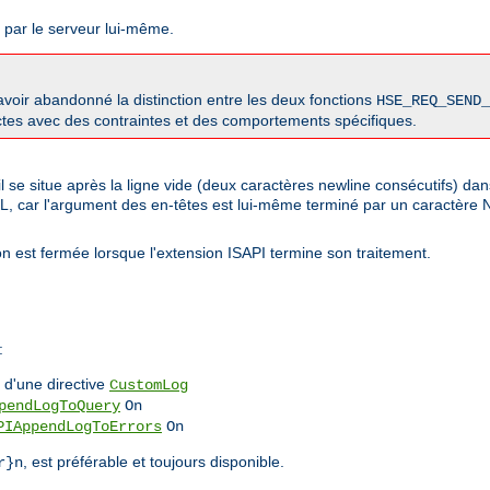
s par le serveur lui-même.
oir abandonné la distinction entre les deux fonctions
HSE_REQ_SEND_
nctes avec des contraintes et des comportements spécifiques.
l se situe après la ligne vide (deux caractères newline consécutifs) da
LL, car l'argument des en-têtes est lui-même terminé par un caractère
n est fermée lorsque l'extension ISAPI termine son traitement.
:
d'une directive
CustomLog
pendLogToQuery
On
PIAppendLogToErrors
On
, est préférable et toujours disponible.
r}n