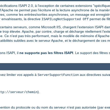
ifications ISAPI 2.0, à l'exception de certaines extensions "spécifiques
Apache ne permet pas l'écriture et la lecture asynchrone de la manière 
rtées, comme les entrées/sorties asynchrones, un message est enregistré
nvahissants, la directive
permet de filt
ISAPILogNotSupported Off
, certains serveurs, comme Microsoft IIS, chargent l'extension ISAPI da
ne trop élevée. Apache, par contre, charge et décharge réellement l'exte
ée. Ce n'est pas très performant, mais le modèle de mémoire d'Apache f
bilités subtiles avec le serveur Apache, et le déchargement de ces mo
ons ISAPI, il
ne supporte pas les filtres ISAPI
. Le support des filtres 
vez limiter vos appels à
aux directives suiva
ServerSupportFunction
).
ttp://serveur/chemin
mention du protocole ou du nom du serveur n'est pas autorisée (par exe