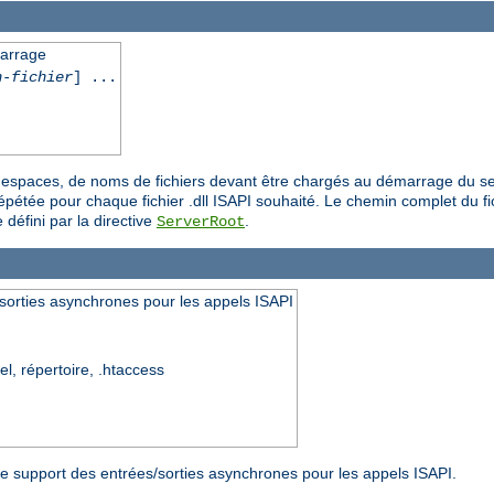
marrage
n-fichier
] ...
es espaces, de noms de fichiers devant être chargés au démarrage du se
épétée pour chaque fichier .dll ISAPI souhaité. Le chemin complet du fich
 défini par la directive
.
ServerRoot
sorties asynchrones pour les appels ISAPI
el, répertoire, .htaccess
r le support des entrées/sorties asynchrones pour les appels ISAPI.