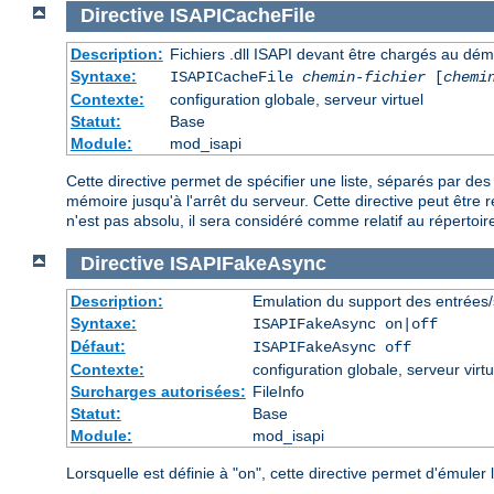
Directive
ISAPICacheFile
Description:
Fichiers .dll ISAPI devant être chargés au dé
Syntaxe:
ISAPICacheFile
chemin-fichier
[
chemi
Contexte:
configuration globale, serveur virtuel
Statut:
Base
Module:
mod_isapi
Cette directive permet de spécifier une liste, séparés par d
mémoire jusqu'à l'arrêt du serveur. Cette directive peut être r
n'est pas absolu, il sera considéré comme relatif au répertoire
Directive
ISAPIFakeAsync
Description:
Emulation du support des entrées/
Syntaxe:
ISAPIFakeAsync on|off
Défaut:
ISAPIFakeAsync off
Contexte:
configuration globale, serveur virtu
Surcharges autorisées:
FileInfo
Statut:
Base
Module:
mod_isapi
Lorsquelle est définie à "on", cette directive permet d'émule