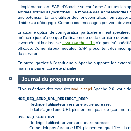
L'implémentation ISAPI d'Apache se conforme à toutes les spéc
entrées/sorties asynchrones. Le modèle des entrées/sorties d'
une extension tente d'utiliser des fonctionnalités non suppo
d'aider au débogage. Comme ces messages peuvent devenir e
Si aucune option de configuration particulière n'est spécifiée
mémoire jusqu'à ce que l'utilisation de cette dernière devien
invoquée, si la directive
n'a pas été spécifi
ISAPICacheFile
efficace. De nombreux modules ISAPI présentent des incompati
du serveur.
En outre, gardez à l'esprit que si Apache supporte les extensi
mais n'a pas encore été planifié.
Journal du programmeur
Si vous écrivez des modules
Apache 2.0, vous de
mod_isapi
HSE_REQ_SEND_URL_REDIRECT_RESP
Redirige l'utilisateur vers une autre adresse.
Il doit s'agir d'une URL pleinement qualifiée (comme
h
HSE_REQ_SEND_URL
Redirige l'utilisateur vers une autre adresse.
Ce ne doit pas être une URL pleinement qualifiée ; la 