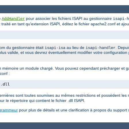
ve
pour associer les fichiers ISAPI au gestionnaire
AddHandler
isapi-h
it traité en tant qu'extension ISAPI, éditez le fichier apache2.conf et ajou
om du gestionnaire était
au lieu de
. Depui
isapi-isa
isapi-handler
plus valide, et vous devrez éventuellement modifier votre configuration 
 mémoire un module chargé. Vous pouvez cependant précharger et ga
conf :
t
.
dll
rnières sont toutes soumises au mêmes restrictions et possèdent les 
ur le répertoire qui contient le fichier .dll ISAPI.
ogrammeur
pour plus de détails et une clarification à propos du support 