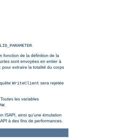
.
LID_PARAMETER
En fonction de la définition de la
urtes sont envoyées en entier à
pour extraire la totalité du corps
t
requête
sera rejetée
WriteClient
Toutes les variables
.
AW
on ISAPI, ainsi qu'une émulation
SAPI à des fins de performances.