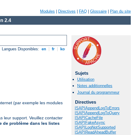
Modules
|
Directives
|
FAQ
|
Glossaire
|
Plan du site
n 2.4
Langues Disponibles:
en
|
fr
|
ko
Sujets
Utilisation
Notes additionnelles
Journal du programmeur
Directives
nternet (par exemple les modules
ISAPIAppendLogToErrors
ISAPIAppendLogToQuery
ISAPICacheFile
 leur support. Veuillez contacter
ISAPIFakeAsync
 de problème dans les listes
ISAPILogNotSupported
ISAPIReadAheadBuffer