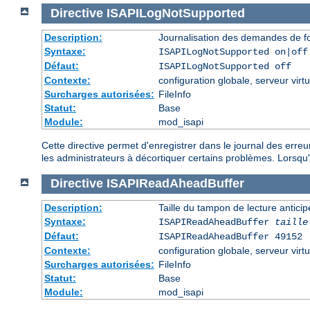
Directive
ISAPILogNotSupported
Description:
Journalisation des demandes de fo
Syntaxe:
ISAPILogNotSupported on|off
Défaut:
ISAPILogNotSupported off
Contexte:
configuration globale, serveur virtu
Surcharges autorisées:
FileInfo
Statut:
Base
Module:
mod_isapi
Cette directive permet d'enregistrer dans le journal des erre
les administrateurs à décortiquer certains problèmes. Lorsqu'el
Directive
ISAPIReadAheadBuffer
Description:
Taille du tampon de lecture antic
Syntaxe:
ISAPIReadAheadBuffer
taille
Défaut:
ISAPIReadAheadBuffer 49152
Contexte:
configuration globale, serveur virtu
Surcharges autorisées:
FileInfo
Statut:
Base
Module:
mod_isapi