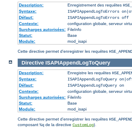
Description:
Enregistrement des requêtes
HSE
Syntaxe:
ISAPIAppendLogToErrors on|o
Défaut:
ISAPIAppendLogToErrors off
Contexte:
configuration globale, serveur virtu
Surcharges autorisées:
FileInfo
Statut:
Base
Module:
mod_isapi
Cette directive permet d'enregistrer les requêtes
HSE_APPEN
Directive
ISAPIAppendLogToQuery
Description:
Enregistre les requêtes
HSE_APPE
Syntaxe:
ISAPIAppendLogToQuery on|of
Défaut:
ISAPIAppendLogToQuery on
Contexte:
configuration globale, serveur virtu
Surcharges autorisées:
FileInfo
Statut:
Base
Module:
mod_isapi
Cette directive permet d'enregistrer les requêtes
HSE_APPEN
composant
de la directive
).
%q
CustomLog