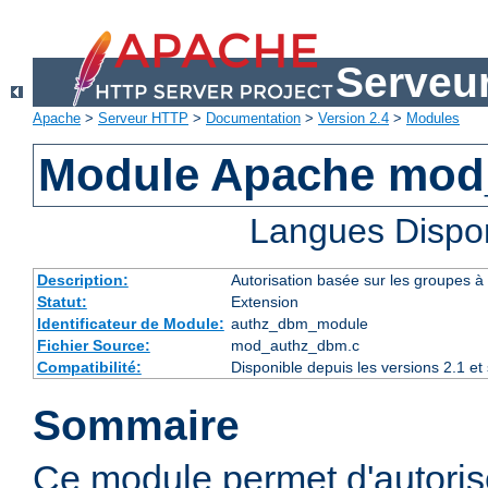
Serveu
Apache
>
Serveur HTTP
>
Documentation
>
Version 2.4
>
Modules
Module Apache mod
Langues Dispo
Description:
Autorisation basée sur les groupes à 
Statut:
Extension
Identificateur de Module:
authz_dbm_module
Fichier Source:
mod_authz_dbm.c
Compatibilité:
Disponible depuis les versions 2.1 e
Sommaire
Ce module permet d'autorise