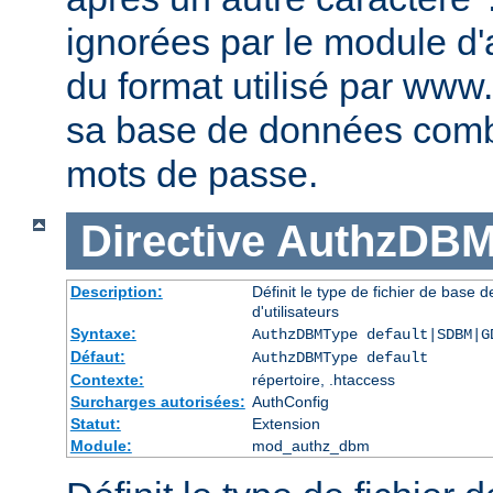
ignorées par le module d'au
du format utilisé par www
sa base de données comb
mots de passe.
Directive
AuthzDBM
Description:
Définit le type de fichier de base
d'utilisateurs
Syntaxe:
AuthzDBMType default|SDBM|G
Défaut:
AuthzDBMType default
Contexte:
répertoire, .htaccess
Surcharges autorisées:
AuthConfig
Statut:
Extension
Module:
mod_authz_dbm