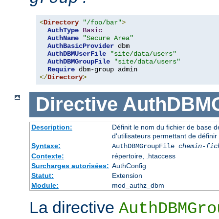
<
Directory
"/foo/bar"
>
AuthType
Basic
AuthName
"Secure Area"
AuthBasicProvider
 dbm 

AuthDBMUserFile
"site/data/users"
AuthDBMGroupFile
"site/data/users"
Require
</
Directory
>
Directive
AuthDBMG
Description:
Définit le nom du fichier de base 
d'utilisateurs permettant de définir
Syntaxe:
AuthDBMGroupFile
chemin-fic
Contexte:
répertoire, .htaccess
Surcharges autorisées:
AuthConfig
Statut:
Extension
Module:
mod_authz_dbm
La directive
AuthDBMGro