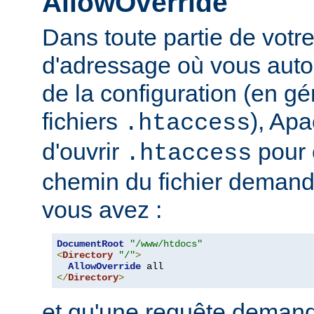
AllowOverride
Dans toute partie de votr
d'adressage où vous auto
de la configuration (en gé
fichiers
), Apa
.htaccess
d'ouvrir
pour 
.htaccess
chemin du fichier demand
vous avez :
DocumentRoot
"/www/htdocs"
<
Directory
"/"
>
AllowOverride
</
Directory
>
et qu'une requête demand