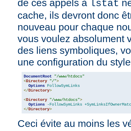
de ces appels à
ne
lstat
cache, ils devront donc ê
nouveau pour chaque nouv
vous voulez absolument vér
des liens symboliques, vo
une configuration du style
DocumentRoot
"/www/htdocs"
<
Directory
"/"
>
Options
FollowSymLinks
</
Directory
>
<
Directory
"/www/htdocs"
>
Options
-FollowSymLinks
+SymLinksIfOwnerMat
</
Directory
>
Ceci évite au moins les vé