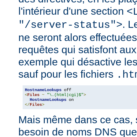
l'intérieur d'une section
<
. 
"/server-status">
ne seront alors effectuée
requêtes qui satisfont aux 
exemple qui désactive l
sauf pour les fichiers
.ht
HostnameLookups
<
Files
~
"\.(html|cgi)$"
>
HostnameLookups
</
Files
>
Mais même dans ce cas, s
besoin de noms DNS que 