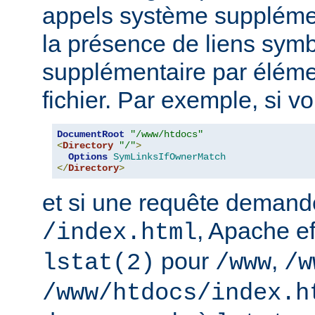
appels système supplémen
la présence de liens sym
supplémentaire par élém
fichier. Par exemple, si v
DocumentRoot
"/www/htdocs"
<
Directory
"/"
>
Options
SymLinksIfOwnerMatch
</
Directory
>
et si une requête demand
, Apache ef
/index.html
pour
,
lstat(2)
/www
/w
/www/htdocs/index.h