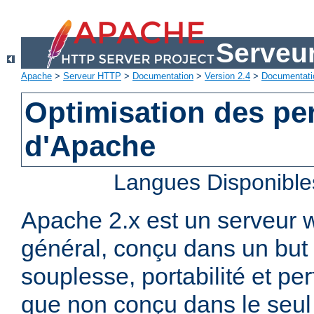
Serveu
Apache
>
Serveur HTTP
>
Documentation
>
Version 2.4
>
Documentati
Optimisation des p
d'Apache
Langues Disponible
Apache 2.x est un serveur
général, conçu dans un but 
souplesse, portabilité et p
que non conçu dans le seul 