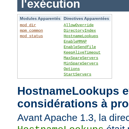
l'exécution
Modules Apparentés
Directives Apparentées
mod_dir
AllowOverride
mpm_common
DirectoryIndex
mod_status
HostnameLookups
EnableMMAP
EnableSendfile
KeepAliveTimeout
MaxSpareServers
MinSpareServers
Options
StartServers
HostnameLookups et
considérations à pr
Avant Apache 1.3, la direc