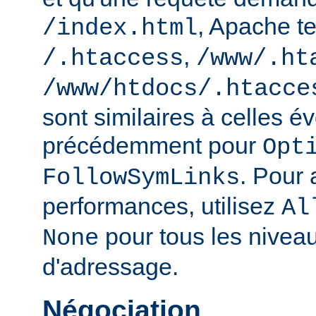
, Apache te
/index.html
,
/.htaccess
/www/.ht
/www/htdocs/.htacce
sont similaires à celles 
précédemment pour
Opt
. Pour 
FollowSymLinks
performances, utilisez
Al
pour tous les nivea
None
d'adressage.
Négociation