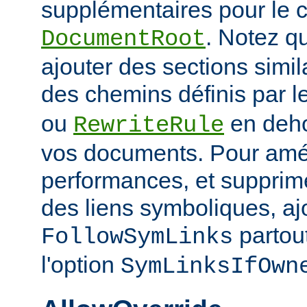
supplémentaires pour le c
. Notez q
DocumentRoot
ajouter des sections simil
des chemins définis par l
ou
en deho
RewriteRule
vos documents. Pour amél
performances, et supprime
des liens symboliques, ajo
partout
FollowSymLinks
l'option
SymLinksIfOwn