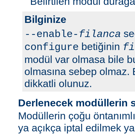
Belirtilen modül durağan 
Bilginize
seç
--enable-
filanca
betiğinin
configure
fi
modül var olmasa bile b
olmasına sebep olmaz.
dikkatli olunuz.
Derlenecek modüllerin 
Modüllerin çoğu öntanımlı
ya açıkça iptal edilmek y