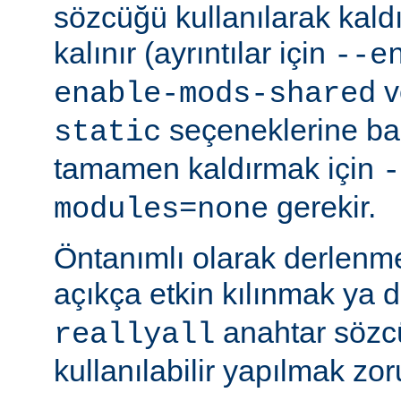
sözcüğü kullanılarak kald
kalınır (ayrıntılar için
--e
v
enable-mods-shared
seçeneklerine bak
static
tamamen kaldırmak için
-
gerekir.
modules=none
Öntanımlı olarak derlenm
açıkça etkin kılınmak ya 
anahtar sözcü
reallyall
kullanılabilir yapılmak zor