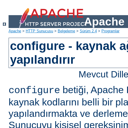
Apache 
Apache
>
HTTP Sunucusu
>
Belgeleme
>
Sürüm 2.4
>
Programlar
configure - kaynak a
yapılandırır
Mevcut Dill
betiği, Apach
configure
kaynak kodlarını belli bir pla
yapılandırmakta ve derlemekt
Sunucuyu kişisel gereksini