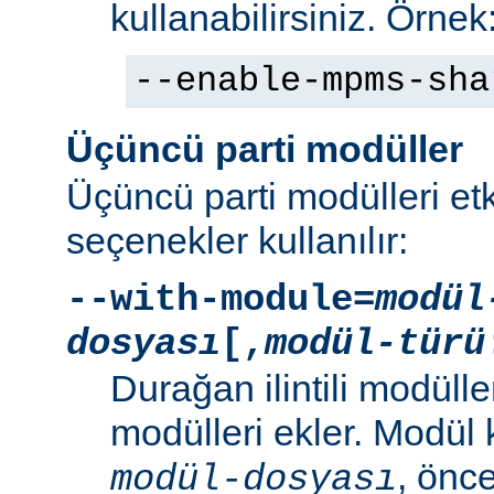
kullanabilirsiniz. Örnek
--enable-mpms-sha
Üçüncü parti modüller
Üçüncü parti modülleri etk
seçenekler kullanılır:
--with-module=
modül
dosyası
[,
modül-türü
Durağan ilintili modüller
modülleri ekler. Modül
, önc
modül-dosyası