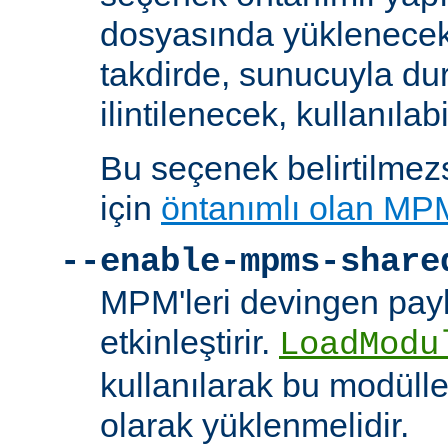
dosyasında yüklenecek
takdirde, sunucuyla du
ilintilenecek, kullanılab
Bu seçenek belirtilmezs
için
öntanımlı olan MP
--enable-mpms-share
MPM'leri devingen payl
etkinleştirir.
LoadModu
kullanılarak bu modülle
olarak yüklenmelidir.