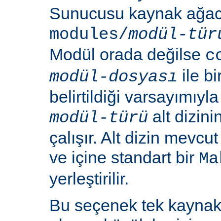
Sunucusu kaynak ağacı
modules/
modül-tür
Modül orada değilse
c
ile b
modül-dosyası
belirtildiği varsayımıy
alt dizin
modül-türü
çalışır. Alt dizin mevcu
ve içine standart bir
Ma
yerleştirilir.
Bu seçenek tek kayna