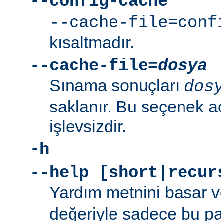
--config-cache
--cache-file=conf
kısaltmadır.
--cache-file=
dosya
Sınama sonuçları
dos
saklanır. Bu seçenek aç
işlevsizdir.
-h
--help [short|recur
Yardım metnini basar v
değeriyle sadece bu p