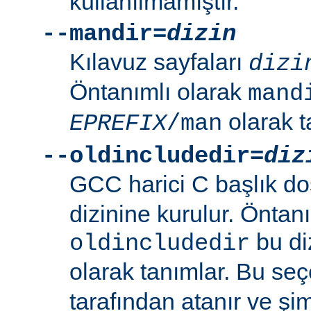
kullanılmamıştır.
--mandir=
dizin
Kılavuz sayfaları
dizi
Öntanımlı olarak
mand
olarak t
EPREFIX
/man
--oldincludedir=
diz
GCC harici C başlık do
dizinine kurulur. Öntan
bu di
oldincludedir
olarak tanımlar. Bu se
tarafından atanır ve şim