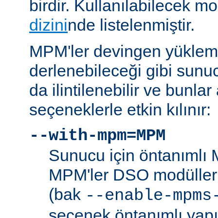
birdir. Kullanılabilecek m
dizini
nde listelenmiştir.
MPM'ler devingen yüklem
derlenebileceği gibi sunu
da ilintilenebilir ve bunla
seçeneklerle etkin kılınır:
--with-mpm=MPM
Sunucu için öntanımlı 
MPM'ler DSO modülleri
(bak
--enable-mpms
seçenek öntanımlı yap