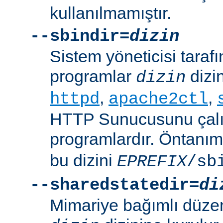
kullanılmamıştır.
--sbindir=
dizin
Sistem yöneticisi tarafı
programlar
dizin
dizin
,
,
httpd
apache2ctl
HTTP Sunucusunu çalış
programlardır. Öntanım
bu dizini
EPREFIX
/sb
--sharedstatedir=
di
Mimariye bağımlı düzenl