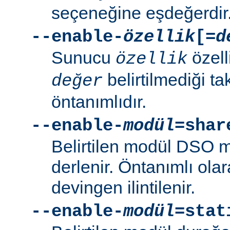
seçeneğine eşdeğerdir
--enable-
özellik
[=
d
Sunucu
özell
özellik
belirtilmediği t
değer
öntanımlıdır.
--enable-
modül
=shar
Belirtilen modül DSO 
derlenir. Öntanımlı ola
devingen ilintilenir.
--enable-
modül
=stat