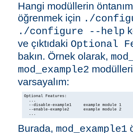
Hangi modüllerin öntanıml
öğrenmek için
./config
k
./configure --help
ve çıktıdaki
Optional F
bakın. Örnek olarak,
mod
modülleriy
mod_example2
varsayalım:
Optional Features:

  ...

  --disable-example1     example module 1

  --enable-example2      example module 2

  ...
Burada,
ö
mod_example1