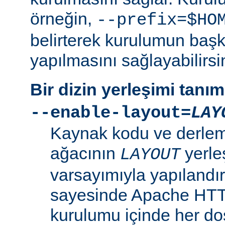
örneğin,
--prefix=$HO
belirterek kurulumun başk
yapılmasını sağlayabilirsi
Bir dizin yerleşimi tanı
--enable-layout=
LAY
Kaynak kodu ve derleme
ağacının
yerle
LAYOUT
varsayımıyla yapılandır
sayesinde Apache HT
kurulumu içinde her dosy