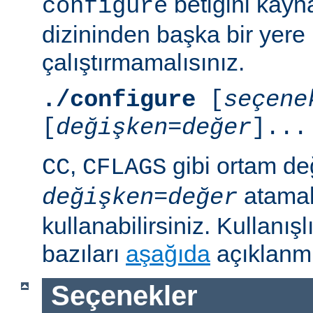
betiğini kayn
configure
dizininden başka bir yere
çalıştırmamalısınız.
./configure
[
seçene
[
değişken=değer
]...
,
gibi ortam de
CC
CFLAGS
atamal
değişken
=
değer
kullanabilirsiniz. Kullanış
bazıları
aşağıda
açıklanmı
Seçenekler