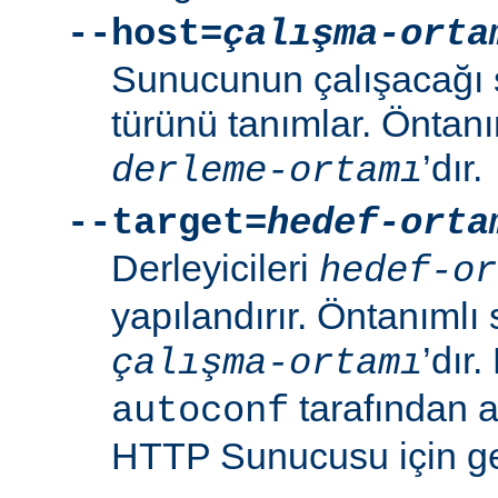
--host=
çalışma-orta
Sunucunun çalışacağı 
türünü tanımlar. Öntanı
’dır.
derleme-ortamı
--target=
hedef-orta
Derleyicileri
hedef-or
yapılandırır. Öntanımlı 
’dır
çalışma-ortamı
tarafından 
autoconf
HTTP Sunucusu için ger