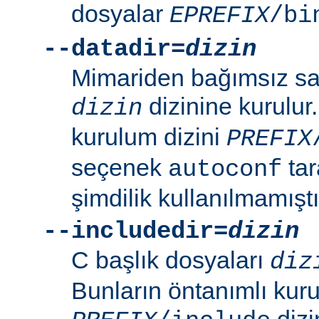
dosyalar
EPREFIX
/bi
--datadir=
dizin
Mimariden bağımsız sal
dizinine kurulur
dizin
kurulum dizini
PREFIX
seçenek
tar
autoconf
şimdilik kullanılmamıştı
--includedir=
dizin
C başlık dosyaları
diz
Bunların öntanımlı kuru
dizin