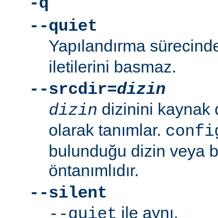
-q
--quiet
Yapılandırma sürecin
iletilerini basmaz.
--srcdir=
dizin
dizinini kaynak 
dizin
olarak tanımlar.
confi
bulunduğu dizin veya bi
öntanımlıdır.
--silent
ile aynı.
--quiet