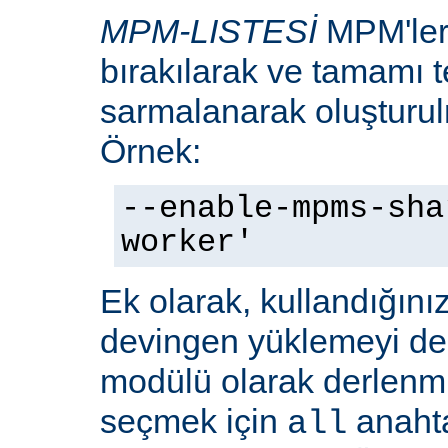
MPM-LISTESİ
MPM'leri
bırakılarak ve tamamı te
sarmalanarak oluşturulm
Örnek:
--enable-mpms-sha
worker'
Ek olarak, kullandığını
devingen yüklemeyi d
modülü olarak derlenmi
seçmek için
anaht
all