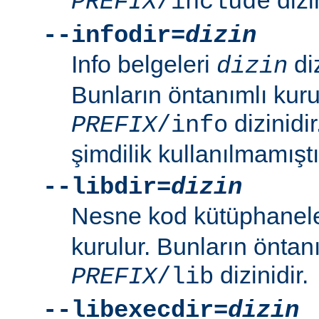
PREFIX
/include
--infodir=
dizin
Info belgeleri
diz
dizin
Bunların öntanımlı kuru
dizinidi
PREFIX
/info
şimdilik kullanılmamıştı
--libdir=
dizin
Nesne kod kütüphanel
kurulur. Bunların öntan
dizinidir.
PREFIX
/lib
--libexecdir=
dizin