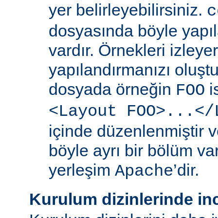
yer belirleyebilirsiniz.
c
dosyasında böyle yapıl
vardır. Örnekleri izleye
yapılandırmanızı oluştur
dosyada örneğin
i
FOO
<Layout FOO>...</
içinde düzenlenmiştir v
böyle ayrı bir bölüm va
yerleşim
’dir.
Apache
Kurulum dizinlerinde in