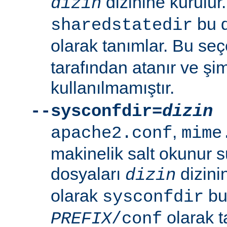
dizinine kurulur
dizin
bu d
sharedstatedir
olarak tanımlar. Bu se
tarafından atanır ve şim
kullanılmamıştır.
--sysconfdir=
dizin
,
apache2.conf
mime
makinelik salt okunur 
dosyaları
dizini
dizin
olarak
bu 
sysconfdir
olarak t
PREFIX
/conf